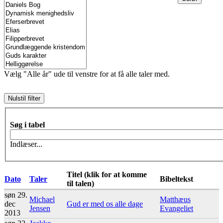
Vælg "Alle år" ude til venstre for at få alle taler med.
Søg i tabel
Indlæser...
Titel (klik for at komme
Dato
Taler
Bibeltekst
til talen)
søn 29.
Michael
Matthæus
dec
Gud er med os alle dage
Jensen
Evangeliet
2013