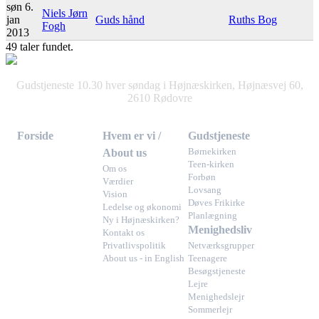
søn 6.
Niels Jørn
jan
Guds hånd
Ruths Bog
Fogh
2013
49 taler fundet.
Gudstjeneste 10.30 hver søndag i Højnæskirken, Højnæsvej 60,
2610 Rødovre
Forside
Hvem er vi /
Gudstjeneste
About us
Børnekirken
Teen-kirken
Om os
Forbøn
Værdier
Lovsang
Vision
Døves Frikirke
Ledelse og økonomi
Planlægning
Ny i Højnæskirken?
Menighedsliv
Kontakt os
Privatlivspolitik
Netværksgrupper
About us - in English
Teenagere
Besøgstjeneste
Lejre
Menighedslejr
Sommerlejr