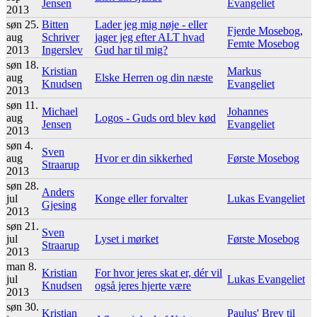
Jensen
Evangeliet
2013
søn 25.
Bitten
Lader jeg mig nøje - eller
Fjerde Mosebog
,
aug
Schriver
jager jeg efter ALT hvad
Femte Mosebog
2013
Ingerslev
Gud har til mig?
søn 18.
Kristian
Markus
aug
Elske Herren og din næste
Knudsen
Evangeliet
2013
søn 11.
Michael
Johannes
aug
Logos - Guds ord blev kød
Jensen
Evangeliet
2013
søn 4.
Sven
aug
Hvor er din sikkerhed
Første Mosebog
Straarup
2013
søn 28.
Anders
jul
Konge eller forvalter
Lukas Evangeliet
Gjesing
2013
søn 21.
Sven
jul
Lyset i mørket
Første Mosebog
Straarup
2013
man 8.
Kristian
For hvor jeres skat er, dér vil
jul
Lukas Evangeliet
Knudsen
også jeres hjerte være
2013
søn 30.
Kristian
Paulus' Brev til