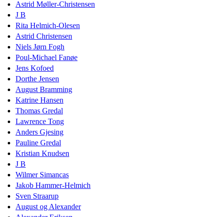
Astrid Møller-Christensen
J B
Rita Helmich-Olesen
Astrid Christensen
Niels Jørn Fogh
Poul-Michael Fanøe
Jens Kofoed
Dorthe Jensen
August Bramming
Katrine Hansen
Thomas Gredal
Lawrence Tong
Anders Gjesing
Pauline Gredal
Kristian Knudsen
J B
Wilmer Simancas
Jakob Hammer-Helmich
Sven Straarup
August og Alexander