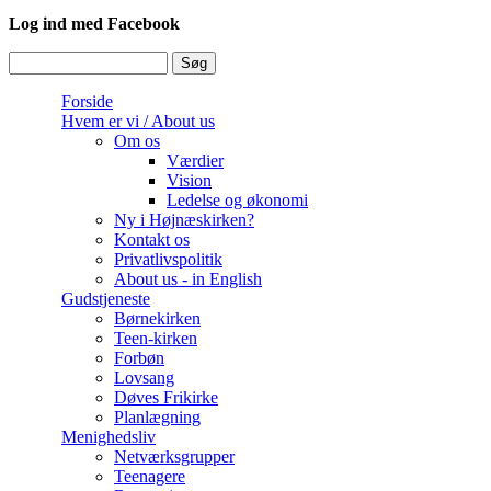
Log ind med Facebook
Søg
Søgefelt
Forside
Hvem er vi / About us
Om os
Værdier
Vision
Ledelse og økonomi
Ny i Højnæskirken?
Kontakt os
Privatlivspolitik
About us - in English
Gudstjeneste
Børnekirken
Teen-kirken
Forbøn
Lovsang
Døves Frikirke
Planlægning
Menighedsliv
Netværksgrupper
Teenagere