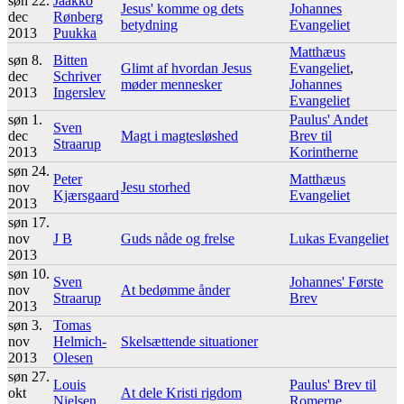
søn 22.
Jaakko
Jesus' komme og dets
Johannes
dec
Rønberg
betydning
Evangeliet
2013
Puukka
Matthæus
søn 8.
Bitten
Glimt af hvordan Jesus
Evangeliet
,
dec
Schriver
møder mennesker
Johannes
2013
Ingerslev
Evangeliet
søn 1.
Paulus' Andet
Sven
dec
Magt i magtesløshed
Brev til
Straarup
2013
Korintherne
søn 24.
Peter
Matthæus
nov
Jesu storhed
Kjærsgaard
Evangeliet
2013
søn 17.
nov
J B
Guds nåde og frelse
Lukas Evangeliet
2013
søn 10.
Sven
Johannes' Første
nov
At bedømme ånder
Straarup
Brev
2013
søn 3.
Tomas
nov
Helmich-
Skelsættende situationer
2013
Olesen
søn 27.
Louis
Paulus' Brev til
okt
At dele Kristi rigdom
Nielsen
Romerne