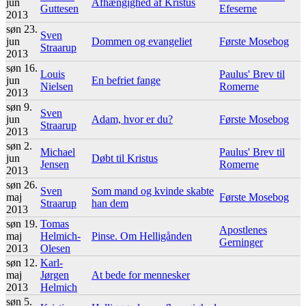
jun
Afhængighed af Kristus
Guttesen
Efeserne
2013
søn 23.
Sven
jun
Dommen og evangeliet
Første Mosebog
Straarup
2013
søn 16.
Louis
Paulus' Brev til
jun
En befriet fange
Nielsen
Romerne
2013
søn 9.
Sven
jun
Adam, hvor er du?
Første Mosebog
Straarup
2013
søn 2.
Michael
Paulus' Brev til
jun
Døbt til Kristus
Jensen
Romerne
2013
søn 26.
Sven
Som mand og kvinde skabte
maj
Første Mosebog
Straarup
han dem
2013
søn 19.
Tomas
Apostlenes
maj
Helmich-
Pinse. Om Helligånden
Gerninger
2013
Olesen
søn 12.
Karl-
maj
Jørgen
At bede for mennesker
2013
Helmich
søn 5.