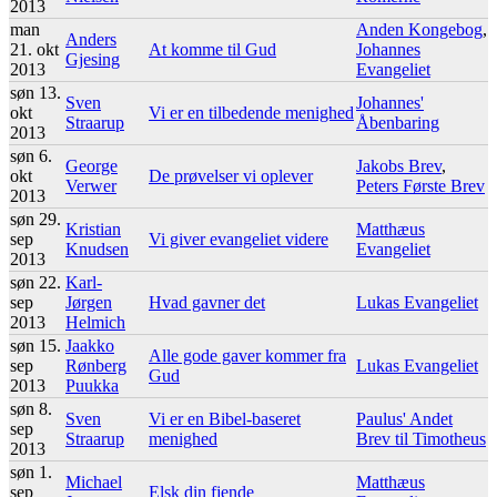
2013
man
Anden Kongebog
,
Anders
21. okt
At komme til Gud
Johannes
Gjesing
2013
Evangeliet
søn 13.
Sven
Johannes'
okt
Vi er en tilbedende menighed
Straarup
Åbenbaring
2013
søn 6.
George
Jakobs Brev
,
okt
De prøvelser vi oplever
Verwer
Peters Første Brev
2013
søn 29.
Kristian
Matthæus
sep
Vi giver evangeliet videre
Knudsen
Evangeliet
2013
søn 22.
Karl-
sep
Jørgen
Hvad gavner det
Lukas Evangeliet
2013
Helmich
søn 15.
Jaakko
Alle gode gaver kommer fra
sep
Rønberg
Lukas Evangeliet
Gud
2013
Puukka
søn 8.
Sven
Vi er en Bibel-baseret
Paulus' Andet
sep
Straarup
menighed
Brev til Timotheus
2013
søn 1.
Michael
Matthæus
sep
Elsk din fjende