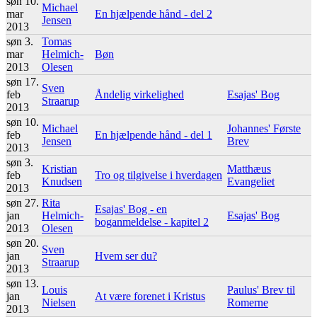
søn 10.
Michael
mar
En hjælpende hånd - del 2
Jensen
2013
søn 3.
Tomas
mar
Helmich-
Bøn
2013
Olesen
søn 17.
Sven
feb
Åndelig virkelighed
Esajas' Bog
Straarup
2013
søn 10.
Michael
Johannes' Første
feb
En hjælpende hånd - del 1
Jensen
Brev
2013
søn 3.
Kristian
Matthæus
feb
Tro og tilgivelse i hverdagen
Knudsen
Evangeliet
2013
søn 27.
Rita
Esajas' Bog - en
jan
Helmich-
Esajas' Bog
boganmeldelse - kapitel 2
2013
Olesen
søn 20.
Sven
jan
Hvem ser du?
Straarup
2013
søn 13.
Louis
Paulus' Brev til
jan
At være forenet i Kristus
Nielsen
Romerne
2013