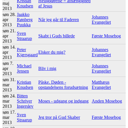
Kristian
Helliggørelse = afhængighed
maj
Knudsen
af Jesus
2013
søn 28.
Jaakko
Johannes
apr
Rønberg
Når jeg går til Faderen
Evangeliet
2013
Puukka
søn 21.
Sven
apr
Skabt i Guds billede
Første Mosebog
Straarup
2013
søn 14.
Peter
Johannes
apr
Elsker du mig?
Kjærsgaard
Evangeliet
2013
søn 7.
Michael
Johannes
apr
Bliv i mig
Jensen
Evangeliet
2013
søn 31.
Kristian
Påske. Døden -
Matthæus
mar
Knudsen
opstandelsens forudsætning
Evangeliet
2013
søn 24.
Bitten
mar
Schriver
Moses - udgang og indgang
Anden Mosebog
2013
Ingerslev
søn 17.
Sven
mar
Jeg tror på Gud Skaber
Første Mosebog
Straarup
2013