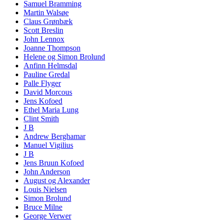
Samuel Bramming
Martin Walsøe
Claus Grønbæk
Scott Breslin
John Lennox
Joanne Thompson
Helene og Simon Brolund
Anfinn Helmsdal
Pauline Gredal
Palle Flyger
David Morcous
Jens Kofoed
Ethel Maria Lung
Clint Smith
J B
Andrew Berghamar
Manuel Vigilius
J B
Jens Bruun Kofoed
John Anderson
August og Alexander
Louis Nielsen
Simon Brolund
Bruce Milne
George Verwer