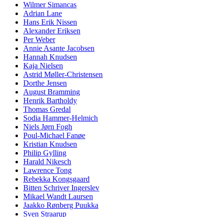
Wilmer Simancas
Adrian Lane
Hans Erik Nissen
Alexander Eriksen
Per Weber
Annie Asante Jacobsen
Hannah Knudsen
Kaja Nielsen
Astrid Møller-Christensen
Dorthe Jensen
August Bramming
Henrik Bartholdy
Thomas Gredal
Sodia Hammer-Helmich
Niels Jørn Fogh
Poul-Michael Fanøe
Kristian Knudsen
Philip Gylling
Harald Nikesch
Lawrence Tong
Rebekka Kongsgaard
Bitten Schriver Ingerslev
Mikael Wandt Laursen
Jaakko Rønberg Puukka
Sven Straarup