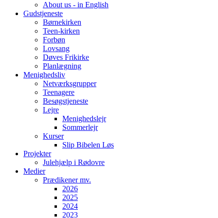
About us - in English
Gudstjeneste
Børnekirken
Teen-kirken
Forbøn
Lovsang
Døves Frikirke
Planlægning
Menighedsliv
Netværksgrupper
Teenagere
Besøgstjeneste
Lejre
Menighedslejr
Sommerlejr
Kurser
Slip Bibelen Løs
Projekter
Julehjælp i Rødovre
Medier
Prædikener mv.
2026
2025
2024
2023