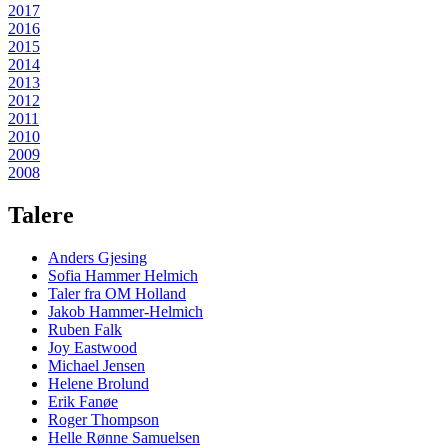
2017
2016
2015
2014
2013
2012
2011
2010
2009
2008
Talere
Anders Gjesing
Sofia Hammer Helmich
Taler fra OM Holland
Jakob Hammer-Helmich
Ruben Falk
Joy Eastwood
Michael Jensen
Helene Brolund
Erik Fanøe
Roger Thompson
Helle Rønne Samuelsen