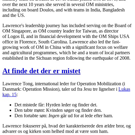
over the next 10 years she served in several OM ministries,
including on board Doulos, and with teams in India, Bangladesh
and the US.
Lawrence's leadership journey has included serving on the Board of
OM Singapore, as OM country leader for Taiwan, as director
of Logos II, and in financial development with the OM Ships USA
office in Florence, South Carolina. Lawrence also led the fast-
growing work of OM in China with a significant focus on welfare
and agricultural programmes, which he and a team of local partners
established in the Sichuan region following the earthquake of 2008.
At finde det der er mistet
Lawrence Tong, international leder for Operation Mobilization (i
Danmark: Operation Mission), taler ud fra Jesu tre lignelser i
Lukas
kap. 15
:
Det mistede får: Hyrden leder og finder det.
Den tabte mønt: Kvinden søger og finder den.
Den fortabte søn:
Ingen
går ud for at lede efter ham.
Lawrence fokuserer på, hvad der karakteriserede den ældre bror, og
advarer os og kirken som helhed mod at være som ham.