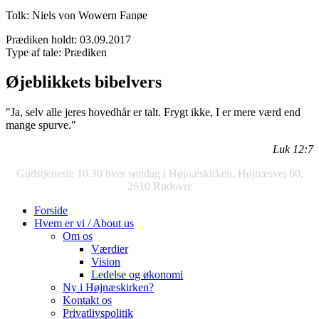
Tolk: Niels von Wowern Fanøe
Prædiken holdt:
03.09.2017
Type af tale:
Prædiken
Øjeblikkets bibelvers
"Ja, selv alle jeres hovedhår er talt. Frygt ikke, I er mere værd end
mange spurve."
Luk 12:7
Gudstjeneste 10.30 hver søndag i Højnæskirken, Højnæsvej 60,
2610 Rødovre
Forside
Hvem er vi / About us
Om os
Værdier
Vision
Ledelse og økonomi
Ny i Højnæskirken?
Kontakt os
Privatlivspolitik