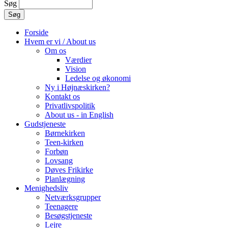
Søg
Forside
Hvem er vi / About us
Om os
Værdier
Vision
Ledelse og økonomi
Ny i Højnæskirken?
Kontakt os
Privatlivspolitik
About us - in English
Gudstjeneste
Børnekirken
Teen-kirken
Forbøn
Lovsang
Døves Frikirke
Planlægning
Menighedsliv
Netværksgrupper
Teenagere
Besøgstjeneste
Lejre