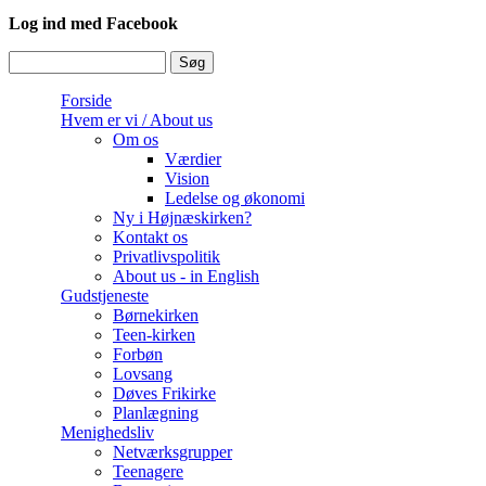
Log ind med Facebook
Søg
Søgefelt
Forside
Hvem er vi / About us
Om os
Værdier
Vision
Ledelse og økonomi
Ny i Højnæskirken?
Kontakt os
Privatlivspolitik
About us - in English
Gudstjeneste
Børnekirken
Teen-kirken
Forbøn
Lovsang
Døves Frikirke
Planlægning
Menighedsliv
Netværksgrupper
Teenagere