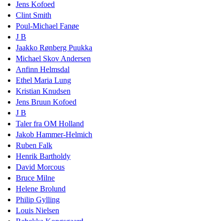
Jens Kofoed
Clint Smith
Poul-Michael Fanøe
J B
Jaakko Rønberg Puukka
Michael Skov Andersen
Anfinn Helmsdal
Ethel Maria Lung
Kristian Knudsen
Jens Bruun Kofoed
J B
Taler fra OM Holland
Jakob Hammer-Helmich
Ruben Falk
Henrik Bartholdy
David Morcous
Bruce Milne
Helene Brolund
Philip Gylling
Louis Nielsen