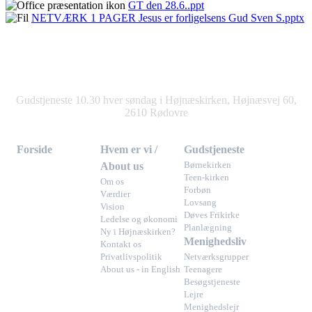
GT den 28.6..ppt
NETVÆRK 1 PAGER Jesus er forligelsens Gud Sven S.pptx
Gudstjeneste 10.30 hver søndag i Højnæskirken, Højnæsvej 60,
2610 Rødovre
Forside
Hvem er vi /
Gudstjeneste
About us
Børnekirken
Teen-kirken
Om os
Forbøn
Værdier
Lovsang
Vision
Døves Frikirke
Ledelse og økonomi
Planlægning
Ny i Højnæskirken?
Menighedsliv
Kontakt os
Privatlivspolitik
Netværksgrupper
About us - in English
Teenagere
Besøgstjeneste
Lejre
Menighedslejr