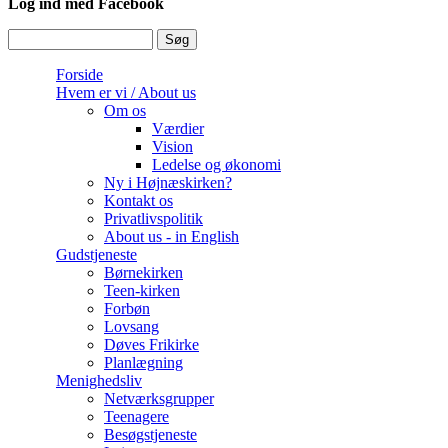
Log ind med Facebook
Søg
Søgefelt
Forside
Hvem er vi / About us
Om os
Værdier
Vision
Ledelse og økonomi
Ny i Højnæskirken?
Kontakt os
Privatlivspolitik
About us - in English
Gudstjeneste
Børnekirken
Teen-kirken
Forbøn
Lovsang
Døves Frikirke
Planlægning
Menighedsliv
Netværksgrupper
Teenagere
Besøgstjeneste