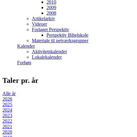
2010
2009
2008
Artikelarkiv
Videoer
Forlaget Perspektiv
Perspektiv Bibelskole
Materiale til netværksgrupper
Kalender
Aktivitetskalender
Lokalekalender
Forbøn
Taler pr. år
Alle år
2026
2025
2024
2023
2022
2021
2020