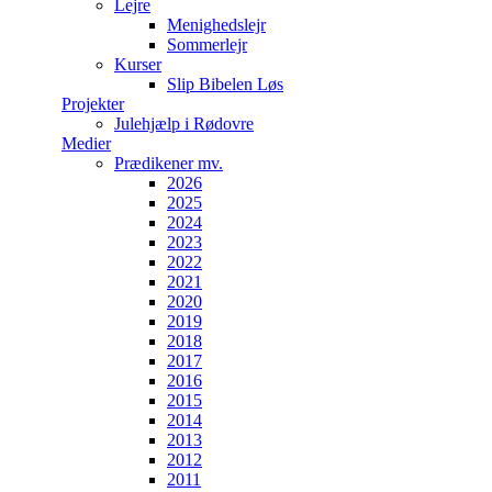
Lejre
Menighedslejr
Sommerlejr
Kurser
Slip Bibelen Løs
Projekter
Julehjælp i Rødovre
Medier
Prædikener mv.
2026
2025
2024
2023
2022
2021
2020
2019
2018
2017
2016
2015
2014
2013
2012
2011