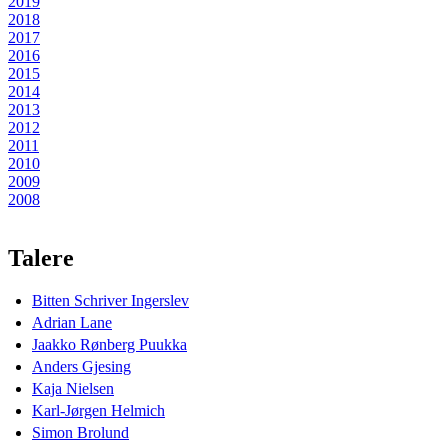
2019
2018
2017
2016
2015
2014
2013
2012
2011
2010
2009
2008
Talere
Bitten Schriver Ingerslev
Adrian Lane
Jaakko Rønberg Puukka
Anders Gjesing
Kaja Nielsen
Karl-Jørgen Helmich
Simon Brolund