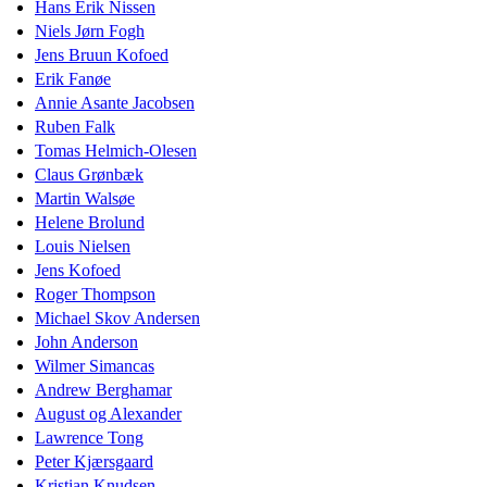
Hans Erik Nissen
Niels Jørn Fogh
Jens Bruun Kofoed
Erik Fanøe
Annie Asante Jacobsen
Ruben Falk
Tomas Helmich-Olesen
Claus Grønbæk
Martin Walsøe
Helene Brolund
Louis Nielsen
Jens Kofoed
Roger Thompson
Michael Skov Andersen
John Anderson
Wilmer Simancas
Andrew Berghamar
August og Alexander
Lawrence Tong
Peter Kjærsgaard
Kristian Knudsen