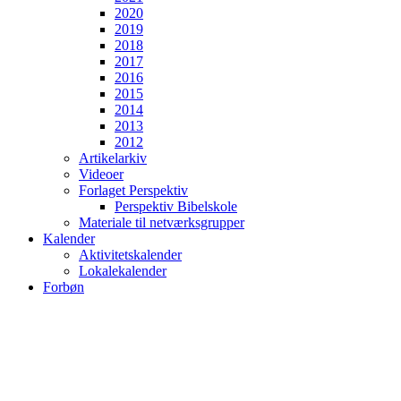
2020
2019
2018
2017
2016
2015
2014
2013
2012
Artikelarkiv
Videoer
Forlaget Perspektiv
Perspektiv Bibelskole
Materiale til netværksgrupper
Kalender
Aktivitetskalender
Lokalekalender
Forbøn