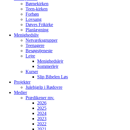
Børnekirken
Teen-kirken
Forbøn
Lovsang
Døves Frikirke
Planlægning
Menighedsliv
Netværksgrupper
Teenagere
Besøgstjeneste
Lejre
Menighedslejr
Sommerlejr
Kurser
Slip Bibelen Løs
Projekter
Julehjælp i Rødovre
Medier
Prædikener mv.
2026
2025
2024
2023
2022
2021