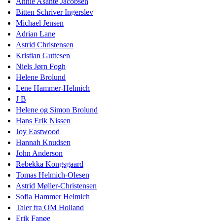
Annie Asante Jacobsen
Bitten Schriver Ingerslev
Michael Jensen
Adrian Lane
Astrid Christensen
Kristian Guttesen
Niels Jørn Fogh
Helene Brolund
Lene Hammer-Helmich
J B
Helene og Simon Brolund
Hans Erik Nissen
Joy Eastwood
Hannah Knudsen
John Anderson
Rebekka Kongsgaard
Tomas Helmich-Olesen
Astrid Møller-Christensen
Sofia Hammer Helmich
Taler fra OM Holland
Erik Fanøe