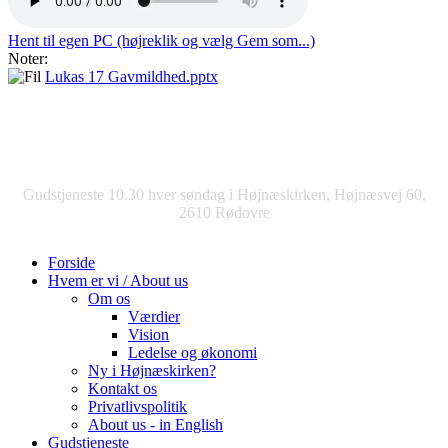
Hent til egen PC (højreklik og vælg Gem som...)
Noter:
Lukas 17 Gavmildhed.pptx
Gudstjeneste 10.30 hver søndag i Højnæskirken, Højnæsvej 60,
2610 Rødovre
Forside
Hvem er vi / About us
Om os
Værdier
Vision
Ledelse og økonomi
Ny i Højnæskirken?
Kontakt os
Privatlivspolitik
About us - in English
Gudstjeneste