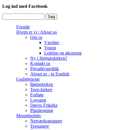
Log ind med Facebook
Søg
Søgefelt
Forside
Hvem er vi / About us
Om os
Værdier
Vision
Ledelse og økonomi
Ny i Højnæskirken?
Kontakt os
Privatlivspolitik
About us - in English
Gudstjeneste
Børnekirken
Teen-kirken
Forbøn
Lovsang
Døves Frikirke
Planlægning
Menighedsliv
Netværksgrupper
Teenagere