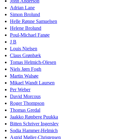
John Anderson
Adrian Lane
Simon Brolund
Helle Rønne Samuelsen
Helene Brolund
Poul-Michael Fanøe
J B
Louis Nielsen
Claus Grønbæk
Tomas Helmich-Olesen
Niels Jørn Fogh
Martin Walsøe
Mikael Wandt Laursen
Per Weber
David Morcous
Roger Thompson
Thomas Gredal
Jaakko Rønberg Puukka
Bitten Schriver Ingerslev
Sodia Hammer-Helmich
Astrid Møller-Christensen