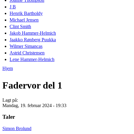
Joanne Thompson
J B
Henrik Bartholdy
Michael Jensen
Clint Smith
Jakob Hammer-Helmich
Jaakko Rønberg Puukka
Wilmer Simancas
Astrid Christensen
Lene Hammer-Helmich
Hjem
Du er her
Fadervor del 1
Lagt på:
Mandag, 19. februar 2024 - 19:33
Taler
Simon Brolund