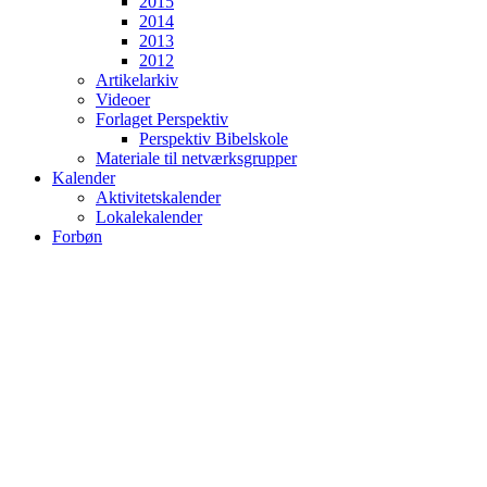
2015
2014
2013
2012
Artikelarkiv
Videoer
Forlaget Perspektiv
Perspektiv Bibelskole
Materiale til netværksgrupper
Kalender
Aktivitetskalender
Lokalekalender
Forbøn