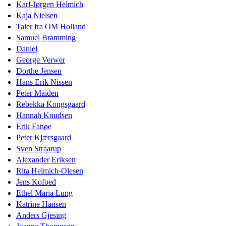
Karl-Jørgen Helmich
Kaja Nielsen
Taler fra OM Holland
Samuel Bramming
Daniel
George Verwer
Dorthe Jensen
Hans Erik Nissen
Peter Maiden
Rebekka Kongsgaard
Hannah Knudsen
Erik Fanøe
Peter Kjærsgaard
Sven Straarup
Alexander Eriksen
Rita Helmich-Olesen
Jens Kofoed
Ethel Maria Lung
Katrine Hansen
Anders Gjesing