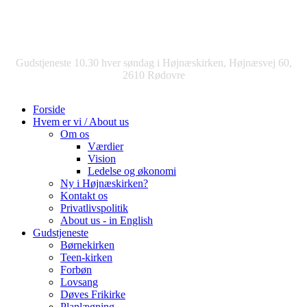
Gudstjeneste 10.30 hver søndag i Højnæskirken, Højnæsvej 60,
2610 Rødovre
Forside
Hvem er vi / About us
Om os
Værdier
Vision
Ledelse og økonomi
Ny i Højnæskirken?
Kontakt os
Privatlivspolitik
About us - in English
Gudstjeneste
Børnekirken
Teen-kirken
Forbøn
Lovsang
Døves Frikirke
Planlægning