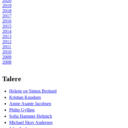
2020
2019
2018
2017
2016
2015
2014
2013
2012
2011
2010
2009
2008
Talere
Helene og Simon Brolund
Kristian Knudsen
Annie Asante Jacobsen
Philip Gylling
Sofia Hammer Helmich
Michael Skov Andersen