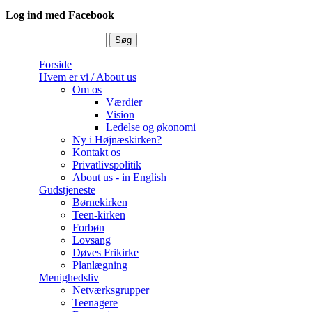
Log ind med Facebook
Søg
Søgefelt
Forside
Hvem er vi / About us
Om os
Værdier
Vision
Ledelse og økonomi
Ny i Højnæskirken?
Kontakt os
Privatlivspolitik
About us - in English
Gudstjeneste
Børnekirken
Teen-kirken
Forbøn
Lovsang
Døves Frikirke
Planlægning
Menighedsliv
Netværksgrupper
Teenagere