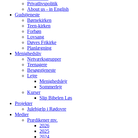
Privatlivspolitik
About us - in English
Gudstjeneste
Børnekirken
Teen-kirken
Forbøn
Lovsang
Døves Frikirke
Planlægning
Menighedsliv
Netværksgrupper
Teenagere
Besøgstjeneste
Lejre
Menighedslejr
Sommerlejr
Kurser
Slip Bibelen Løs
Projekter
Julehjælp i Rødovre
Medier
Prædikener mv.
2026
2025
2024