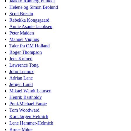
Jaakko Rønberg Puukka
Helene og Simon Brolund
Scott Breslin
Rebekka Kongsgaard
Annie Asante Jacobsen
Peter Maiden
Manuel Vigilius
Taler fra OM Holland
Roger Thompson
Jens Kofoed
Lawrence Tong
John Lennox
Adrian Lane
Jørgen Lund
Mikael Wandt Laursen
Henrik Bartholdy
Poul-Michael Fanøe
Tom Woodward
Karl-Jørgen Helmich
Lene Hammer-Helmich
Bruce Milne