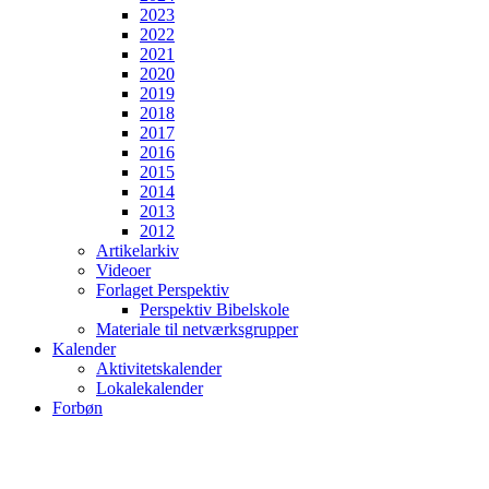
2023
2022
2021
2020
2019
2018
2017
2016
2015
2014
2013
2012
Artikelarkiv
Videoer
Forlaget Perspektiv
Perspektiv Bibelskole
Materiale til netværksgrupper
Kalender
Aktivitetskalender
Lokalekalender
Forbøn