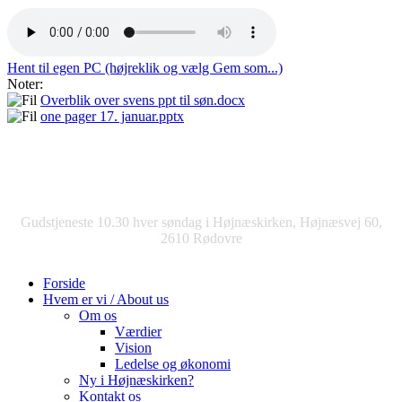
Hent til egen PC (højreklik og vælg Gem som...)
Noter:
Overblik over svens ppt til søn.docx
one pager 17. januar.pptx
Gudstjeneste 10.30 hver søndag i Højnæskirken, Højnæsvej 60,
2610 Rødovre
Forside
Hvem er vi / About us
Om os
Værdier
Vision
Ledelse og økonomi
Ny i Højnæskirken?
Kontakt os