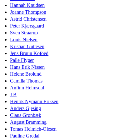
Hannah Knudsen
Joanne Thompson
Astrid Christensen
Peter Kjærsgaard
Sven Straarup
Louis Nielsen
Kristian Guttesen
Jens Bruun Kofoed
Palle Flyger
Hans Erik Nissen
Helene Brolund
Camilla Thomas
Anfinn Helmsdal
J B
Henrik Nymann Eriksen
Anders Gjesing
Claus Grønbæk
August Bramming
Tomas Helmich-Olesen
Pauline Gredal