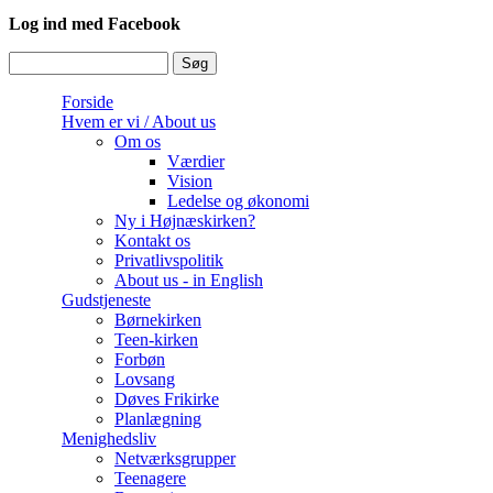
Log ind med Facebook
Søg
Søgefelt
Forside
Hvem er vi / About us
Om os
Værdier
Vision
Ledelse og økonomi
Ny i Højnæskirken?
Kontakt os
Privatlivspolitik
About us - in English
Gudstjeneste
Børnekirken
Teen-kirken
Forbøn
Lovsang
Døves Frikirke
Planlægning
Menighedsliv
Netværksgrupper
Teenagere