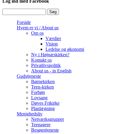
Log ind med Facebook
Søg
Søgefelt
Forside
Hvem er vi / About us
Om os
Værdier
Vision
Ledelse og økonomi
Ny i Højnæskirken?
Kontakt os
Privatlivspolitik
About us - in English
Gudstjeneste
Børnekirken
Teen-kirken
Forbøn
Lovsang
Døves Frikirke
Planlægning
Menighedsliv
Netværksgrupper
Teenagere
Besøgstjeneste