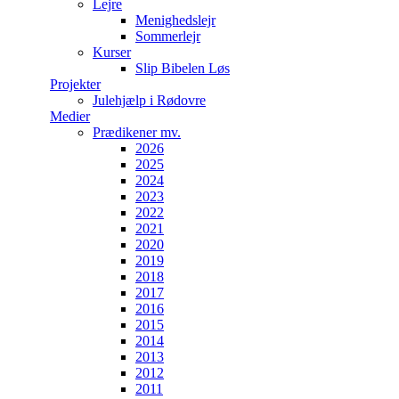
Lejre
Menighedslejr
Sommerlejr
Kurser
Slip Bibelen Løs
Projekter
Julehjælp i Rødovre
Medier
Prædikener mv.
2026
2025
2024
2023
2022
2021
2020
2019
2018
2017
2016
2015
2014
2013
2012
2011