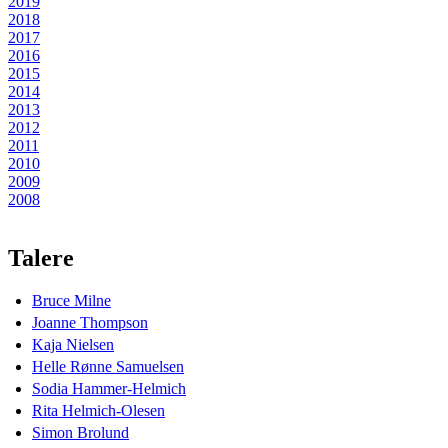
2019
2018
2017
2016
2015
2014
2013
2012
2011
2010
2009
2008
Talere
Bruce Milne
Joanne Thompson
Kaja Nielsen
Helle Rønne Samuelsen
Sodia Hammer-Helmich
Rita Helmich-Olesen
Simon Brolund