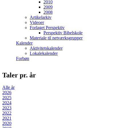
2010
2009
2008
Artikelarkiv
Videoer
Forlaget Perspektiv
Perspektiv Bibelskole
Materiale til netværksgrupper
Kalender
Aktivitetskalender
Lokalekalender
Forbøn
Taler pr. år
Alle år
2026
2025
2024
2023
2022
2021
2020