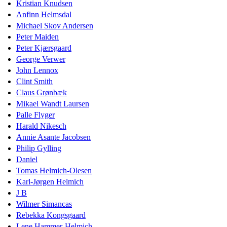
Kristian Knudsen
Anfinn Helmsdal
Michael Skov Andersen
Peter Maiden
Peter Kjærsgaard
George Verwer
John Lennox
Clint Smith
Claus Grønbæk
Mikael Wandt Laursen
Palle Flyger
Harald Nikesch
Annie Asante Jacobsen
Philip Gylling
Daniel
Tomas Helmich-Olesen
Karl-Jørgen Helmich
J B
Wilmer Simancas
Rebekka Kongsgaard
Lene Hammer-Helmich