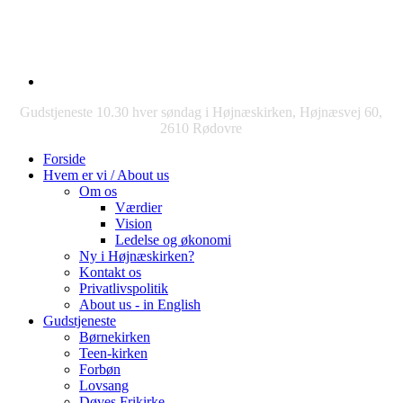
Gudstjeneste 10.30 hver søndag i Højnæskirken, Højnæsvej 60,
2610 Rødovre
Forside
Hvem er vi / About us
Om os
Værdier
Vision
Ledelse og økonomi
Ny i Højnæskirken?
Kontakt os
Privatlivspolitik
About us - in English
Gudstjeneste
Børnekirken
Teen-kirken
Forbøn
Lovsang
Døves Frikirke