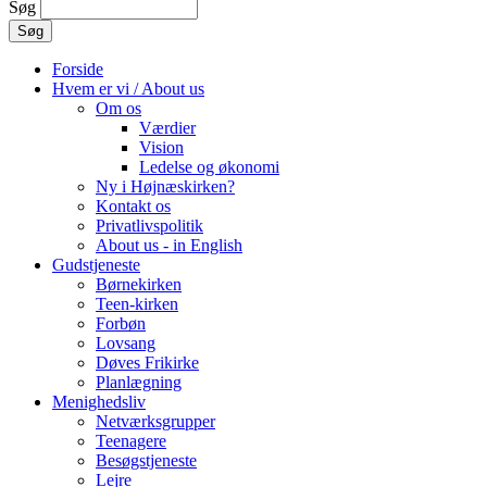
Søg
Forside
Hvem er vi / About us
Om os
Værdier
Vision
Ledelse og økonomi
Ny i Højnæskirken?
Kontakt os
Privatlivspolitik
About us - in English
Gudstjeneste
Børnekirken
Teen-kirken
Forbøn
Lovsang
Døves Frikirke
Planlægning
Menighedsliv
Netværksgrupper
Teenagere
Besøgstjeneste
Lejre