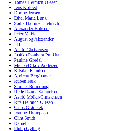
Tomas Helmich-Olesen
Jens Kofoed
Dorthe Jensen
Ethel Maria Lung
Sodia Hammer-Helmich
Alexander Eriksen
Peter Maiden
August og Alexander
J B
Astrid Christensen
Jaakko Rønberg Puukka
Pauline Gredal
Michael Skov Andersen
Kristian Knudsen
Andrew Berghamar
Ruben Falk
Samuel Bramming
Helle Rønne Samuelsen
Astrid Møller-Christensen
Rita Helmich-Olesen
Claus Grønbæk
Joanne Thompson
Clint Smith
Daniel
Philip Gylling