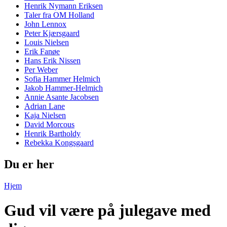
Henrik Nymann Eriksen
Taler fra OM Holland
John Lennox
Peter Kjærsgaard
Louis Nielsen
Erik Fanøe
Hans Erik Nissen
Per Weber
Sofia Hammer Helmich
Jakob Hammer-Helmich
Annie Asante Jacobsen
Adrian Lane
Kaja Nielsen
David Morcous
Henrik Bartholdy
Rebekka Kongsgaard
Du er her
Hjem
Gud vil være på julegave med