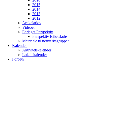
2016
2015
2014
2013
2012
Artikelarkiv
Videoer
Forlaget Perspektiv
Perspektiv Bibelskole
Materiale til netværksgrupper
Kalender
Aktivitetskalender
Lokalekalender
Forbøn