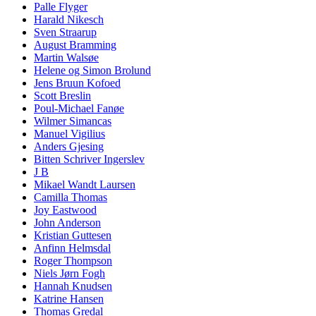
Palle Flyger
Harald Nikesch
Sven Straarup
August Bramming
Martin Walsøe
Helene og Simon Brolund
Jens Bruun Kofoed
Scott Breslin
Poul-Michael Fanøe
Wilmer Simancas
Manuel Vigilius
Anders Gjesing
Bitten Schriver Ingerslev
J B
Mikael Wandt Laursen
Camilla Thomas
Joy Eastwood
John Anderson
Kristian Guttesen
Anfinn Helmsdal
Roger Thompson
Niels Jørn Fogh
Hannah Knudsen
Katrine Hansen
Thomas Gredal