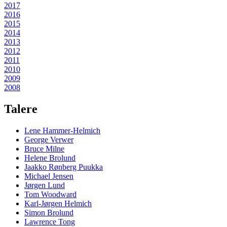
2017
2016
2015
2014
2013
2012
2011
2010
2009
2008
Talere
Lene Hammer-Helmich
George Verwer
Bruce Milne
Helene Brolund
Jaakko Rønberg Puukka
Michael Jensen
Jørgen Lund
Tom Woodward
Karl-Jørgen Helmich
Simon Brolund
Lawrence Tong