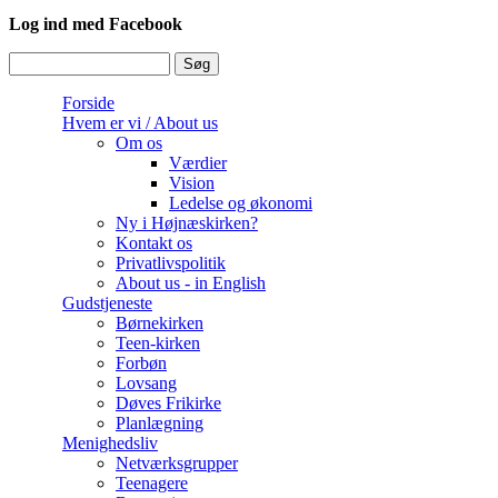
Log ind med Facebook
Søg
Søgefelt
Forside
Hvem er vi / About us
Om os
Værdier
Vision
Ledelse og økonomi
Ny i Højnæskirken?
Kontakt os
Privatlivspolitik
About us - in English
Gudstjeneste
Børnekirken
Teen-kirken
Forbøn
Lovsang
Døves Frikirke
Planlægning
Menighedsliv
Netværksgrupper
Teenagere