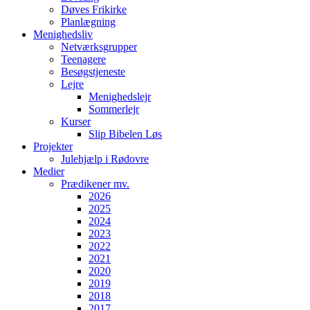
Døves Frikirke
Planlægning
Menighedsliv
Netværksgrupper
Teenagere
Besøgstjeneste
Lejre
Menighedslejr
Sommerlejr
Kurser
Slip Bibelen Løs
Projekter
Julehjælp i Rødovre
Medier
Prædikener mv.
2026
2025
2024
2023
2022
2021
2020
2019
2018
2017