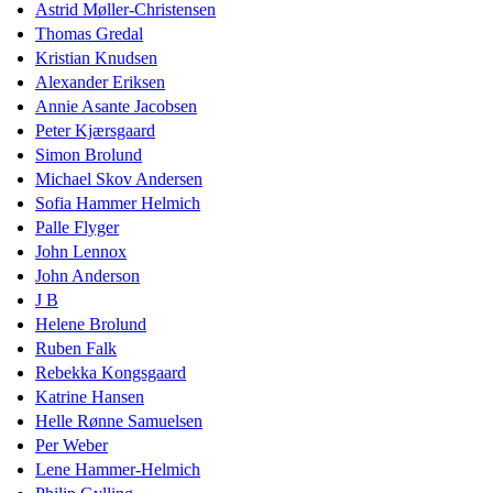
Astrid Møller-Christensen
Thomas Gredal
Kristian Knudsen
Alexander Eriksen
Annie Asante Jacobsen
Peter Kjærsgaard
Simon Brolund
Michael Skov Andersen
Sofia Hammer Helmich
Palle Flyger
John Lennox
John Anderson
J B
Helene Brolund
Ruben Falk
Rebekka Kongsgaard
Katrine Hansen
Helle Rønne Samuelsen
Per Weber
Lene Hammer-Helmich