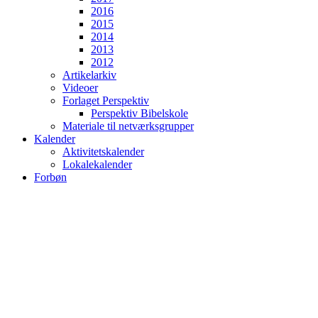
2016
2015
2014
2013
2012
Artikelarkiv
Videoer
Forlaget Perspektiv
Perspektiv Bibelskole
Materiale til netværksgrupper
Kalender
Aktivitetskalender
Lokalekalender
Forbøn