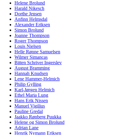
Helene Brolund
Harald Nikesch
Dorthe Jensen
Anfinn Helmsdal
Alexander Eriksen
Simon Brolund
Joanne Thompson
Roger Thompson
Louis Nielsen
Helle Rønne Samuelsen
Wilmer Simancas
Bitten Schriver Ingerslev
August Bramming
Hannah Knudsen
Lene Hammer-Helmich
Philip Gylling
Karl-Jørgen Helmich
Ethel Maria Lung
Hans Erik Nissen
Manuel Vigilius
Pauline Gredal
Jaakko Rønberg Puukka
Helene og Simon Brolund
Adrian Lane
Henrik Nymann Eriksen