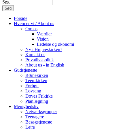
Søg
Forside
Hvem er vi / About us
Om os
Værdier
Vision
Ledelse og økonomi
Ny i Højnæskirken?
Kontakt os
Privatlivspolitik
About us - in English
Gudstjeneste
Børnekirken
Teen-kirken
Forbøn
Lovsang
Døves Frikirke
Planlægning
Menighedsliv
Netværksgrupper
Teenagere
Besøgstjeneste
Lejre