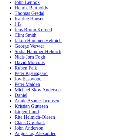
John Lennox
Henrik Bartholdy
Thomas Gredal
Katrine Hansen
J B
Jens Bruun Kofoed
Clint Smith
Jakob Hammer-Helmich
George Verwer
Sodia Hammer-Helmich
Niels Jørn Fogh
David Morcous
Ruben Falk
Peter Kjærsgaard
Joy Eastwood
Peter Maiden
Michael Skov Andersen
Daniel
Annie Asante Jacobsen
Kristian Guttesen
Jørgen Lund
Rita Helmich-Olesen
Claus Grønbæk
John Anderson
August og Alexander