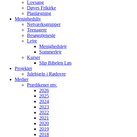
Lovsang
Døves Frikirke
Planlægning
Menighedsliv
Netværksgrupper
Teenagere
Besøgstjeneste
Lejre
Menighedslejr
Sommerlejr
Kurser
Slip Bibelen Løs
Projekter
Julehjælp i Rødovre
Medier
Prædikener mv.
2026
2025
2024
2023
2022
2021
2020
2019
2018