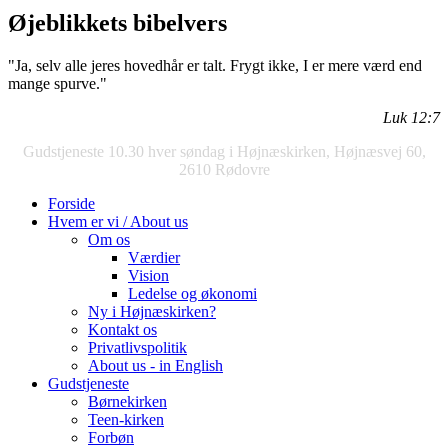
Øjeblikkets bibelvers
"Ja, selv alle jeres hovedhår er talt. Frygt ikke, I er mere værd end
mange spurve."
Luk 12:7
Gudstjeneste 10.30 hver søndag i Højnæskirken, Højnæsvej 60,
2610 Rødovre
Forside
Hvem er vi / About us
Om os
Værdier
Vision
Ledelse og økonomi
Ny i Højnæskirken?
Kontakt os
Privatlivspolitik
About us - in English
Gudstjeneste
Børnekirken
Teen-kirken
Forbøn