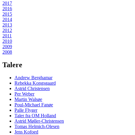
2017
2016
2015
2014
2013
2012
2011
2010
2009
2008
Talere
Andrew Berghamar
Rebekka Kongsgaard
Astrid Christensen
Per Weber
Martin Walsøe
Poul-Michael Fanøe
Palle Flyger
Taler fra OM Holland
Astrid Møller-Christensen
Tomas Helmich-Olesen
Jens Kofoed