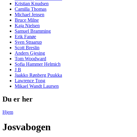
Kristian Knudsen
Camilla Thomas
Michael Jensen
Bruce Milne
Kaja Nielsen
Samuel Bramming
Erik Fanøe
Sven Straarup
Scott Breslin
Anders Gjesing
Tom Woodward
Sofia Hammer Helmich
J B
Jaakko Rønberg Puukka
Lawrence Tong
Mikael Wandt Laursen
Du er her
Hjem
Josvabogen