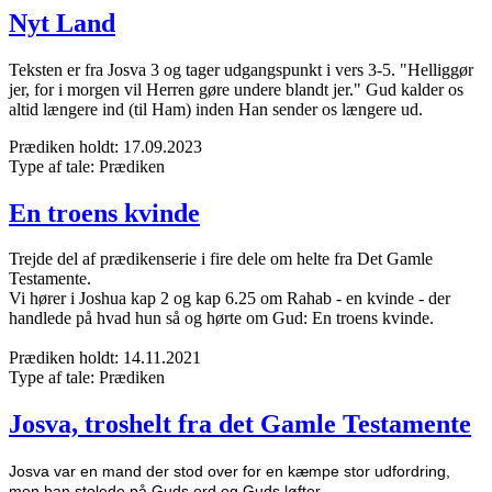
Nyt Land
Teksten er fra Josva 3 og tager udgangspunkt i vers 3-5. "Helliggør
jer, for i morgen vil Herren gøre undere blandt jer." Gud kalder os
altid længere ind (til Ham) inden Han sender os længere ud.
Prædiken holdt:
17.09.2023
Type af tale:
Prædiken
En troens kvinde
Trejde del af prædikenserie i fire dele om helte fra Det Gamle
Testamente.
Vi hører i Joshua kap 2 og kap 6.25 om Rahab - en kvinde - der
handlede på hvad hun så og hørte om Gud: En troens kvinde.
Prædiken holdt:
14.11.2021
Type af tale:
Prædiken
Josva, troshelt fra det Gamle Testamente
Josva var en mand der stod over for en kæmpe stor udfordring,
men han stolede på Guds ord og Guds løfter.