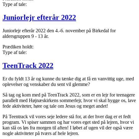
Type af tale:
Juniorlejr efterår 2022
Juniorlejr efterår 2022 den 4.-6. november på Birkedal for
aldersgruppen 9 - 13 år.
Prædiken holdt:
Type af tale:
TeenTrack 2022
Er du fyldt 13 år og kunne du tænke dig at få en vanvittig uge, med
oplevelser og venskaber du sent vil glemme?
Så tag og kom med på TeenTrack 2022, som er en lejr for teenagere
parallelt med Højnæskirkens sommerlejr, hvor vi skal hygge os, lave
fede aktiviteter, høre og tale om Jesus og meget andet!
På Teentrack vil vores seje ledere stå for, at der hver dag er et fedt
program. Vi spiser sammen og har vores eget sted på lejren, hvor vi
kan slå os løs fra morgen til aften! I løbet af ugen vil der også være
nogle aktiviteter på tværs af hele lejren.