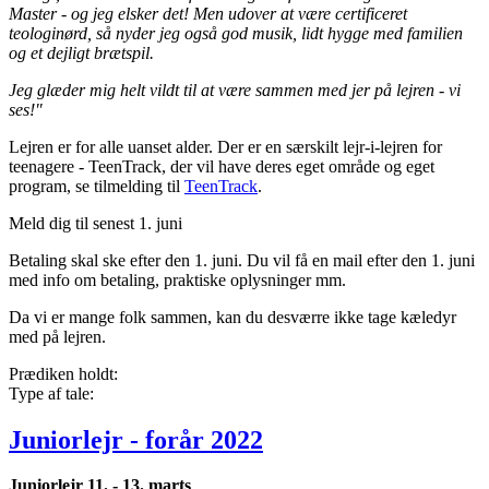
Master - og jeg elsker det! Men udover at være certificeret
teologinørd, så nyder jeg også god musik, lidt hygge med familien
og et dejligt brætspil.
Jeg glæder mig helt vildt til at være sammen med jer på lejren - vi
ses!"
Lejren er for alle uanset alder. Der er en særskilt lejr-i-lejren for
teenagere - TeenTrack, der vil have deres eget område og eget
program, se tilmelding til
TeenTrack
.
Meld dig til senest 1. juni
Betaling skal ske efter den 1. juni. Du vil få en mail efter den 1. juni
med info om betaling, praktiske oplysninger mm.
Da vi er mange folk sammen, kan du desværre ikke tage kæledyr
med på lejren.
Prædiken holdt:
Type af tale:
Juniorlejr - forår 2022
Juniorlejr 11. - 13. marts