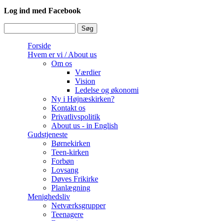
Log ind med Facebook
Søg
Søgefelt
Forside
Hvem er vi / About us
Om os
Værdier
Vision
Ledelse og økonomi
Ny i Højnæskirken?
Kontakt os
Privatlivspolitik
About us - in English
Gudstjeneste
Børnekirken
Teen-kirken
Forbøn
Lovsang
Døves Frikirke
Planlægning
Menighedsliv
Netværksgrupper
Teenagere