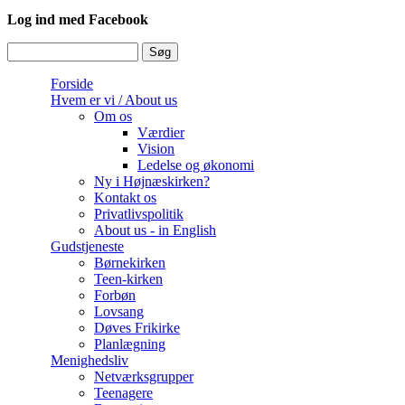
Log ind med Facebook
Søg
Søgefelt
Forside
Hvem er vi / About us
Om os
Værdier
Vision
Ledelse og økonomi
Ny i Højnæskirken?
Kontakt os
Privatlivspolitik
About us - in English
Gudstjeneste
Børnekirken
Teen-kirken
Forbøn
Lovsang
Døves Frikirke
Planlægning
Menighedsliv
Netværksgrupper
Teenagere