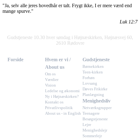
"Ja, selv alle jeres hovedhår er talt. Frygt ikke, I er mere værd end
mange spurve."
Luk 12:7
Gudstjeneste 10.30 hver søndag i Højnæskirken, Højnæsvej 60,
2610 Rødovre
Forside
Hvem er vi /
Gudstjeneste
About us
Børnekirken
Teen-kirken
Om os
Forbøn
Værdier
Lovsang
Vision
Døves Frikirke
Ledelse og økonomi
Planlægning
Ny i Højnæskirken?
Menighedsliv
Kontakt os
Privatlivspolitik
Netværksgrupper
About us - in English
Teenagere
Besøgstjeneste
Lejre
Menighedslejr
Sommerlejr