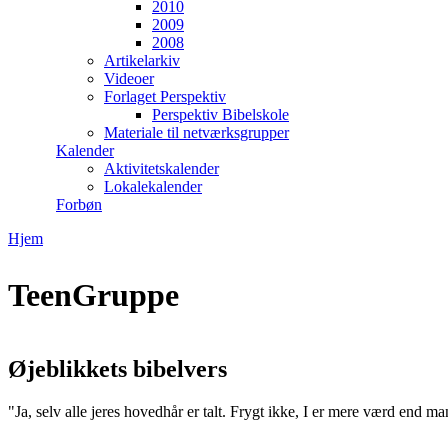
2010
2009
2008
Artikelarkiv
Videoer
Forlaget Perspektiv
Perspektiv Bibelskole
Materiale til netværksgrupper
Kalender
Aktivitetskalender
Lokalekalender
Forbøn
Hjem
Du er her
TeenGruppe
Øjeblikkets bibelvers
"Ja, selv alle jeres hovedhår er talt. Frygt ikke, I er mere værd end m