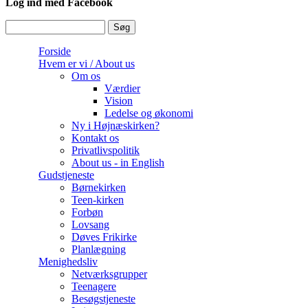
Log ind med Facebook
Søg
Søgefelt
Forside
Hvem er vi / About us
Om os
Værdier
Vision
Ledelse og økonomi
Ny i Højnæskirken?
Kontakt os
Privatlivspolitik
About us - in English
Gudstjeneste
Børnekirken
Teen-kirken
Forbøn
Lovsang
Døves Frikirke
Planlægning
Menighedsliv
Netværksgrupper
Teenagere
Besøgstjeneste