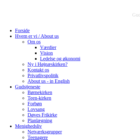
Gud
Forside
Hvem er vi / About us
Om os
Værdier
Vision
Ledelse og økonomi
Ny i Højnæskirken?
Kontakt os
Privatlivspolitik
About us - in English
Gudstjeneste
Børnekirken
Teen-kirken
Forbøn
Lovsang
Døves Frikirke
Planlægning
Menighedsliv
Netværksgrupper
Teenagere