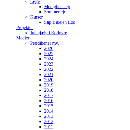
Lejre
Menighedslejr
Sommerlejr
Kurser
Slip Bibelen Løs
Projekter
Julehjælp i Rødovre
Medier
Prædikener mv.
2026
2025
2024
2023
2022
2021
2020
2019
2018
2017
2016
2015
2014
2013
2012
2011