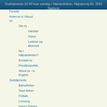
Gudstjeneste 10.30 hver søndag i Højnæskirken, Højnæsvej 60, 2610
Rødovre
Forside
Hvem er vi / About
us
Om os
Værdier
Vision
Ledelse og
økonomi
Ny i
Højnæskirken?
Kontakt os
Privatlivspolitik
About us - in
English
Gudstjeneste
Børnekirken
Teen-kirken
Forbøn
Lovsang
Døves Frikirke