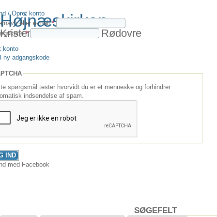
nd / Opret konto
Højnæskirken
rnavn eller e-mail
*
Kristent Fællesskab i Rødovre
angskode
*
t konto
il ny adgangskode
APTCHA
te spørgsmål tester hvorvidt du er et menneske og forhindrer
omatisk indsendelse af spam.
ind med Facebook
SØGEFELT