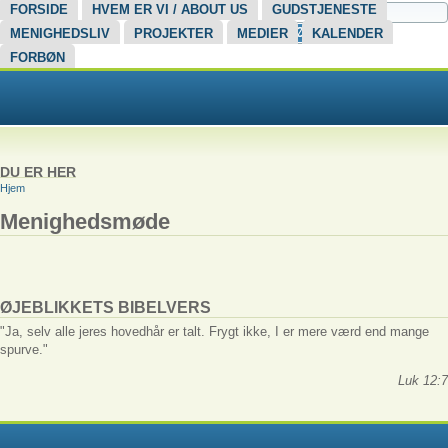
FORSIDE
HVEM ER VI / ABOUT US
GUDSTJENESTE
Søg
MENIGHEDSLIV
PROJEKTER
MEDIER
KALENDER
FORBØN
DU ER HER
Hjem
Menighedsmøde
ØJEBLIKKETS BIBELVERS
"Ja, selv alle jeres hovedhår er talt. Frygt ikke, I er mere værd end mange
spurve."
Luk 12:7