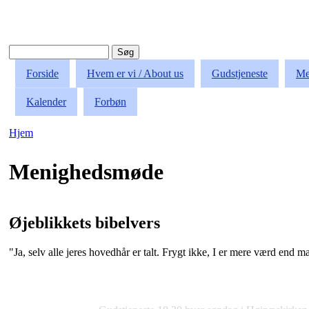
Søg
Søgefelt
Forside
Hvem er vi / About us
Gudstjeneste
Me
Kalender
Forbøn
Hjem
Du er her
Menighedsmøde
Øjeblikkets bibelvers
"Ja, selv alle jeres hovedhår er talt. Frygt ikke, I er mere værd end 