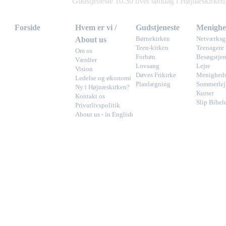
Gudstjeneste 10.30 hver søndag i Højnæskirke
Forside
Hvem er vi /
Gudstjeneste
Menighe
About us
Børnekirken
Netværksg
Teen-kirken
Teenagere
Om os
Forbøn
Besøgstjen
Værdier
Lovsang
Lejre
Vision
Døves Frikirke
Menigheds
Ledelse og økonomi
Planlægning
Sommerlej
Ny i Højnæskirken?
Kurser
Kontakt os
Slip Bibel
Privatlivspolitik
About us - in English