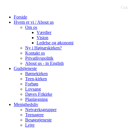
Gud
Forside
Hvem er vi / About us
Om os
Værdier
Vision
Ledelse og økonomi
Ny i Højnæskirken?
Kontakt os
Privatlivspolitik
About us - in English
Gudstjeneste
Børnekirken
Teen-kirken
Forbøn
Lovsang
Døves Frikirke
Planlægning
Menighedsliv
Netværksgrupper
Teenagere
Besøgstjeneste
Lejre