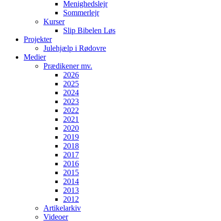
Menighedslejr
Sommerlejr
Kurser
Slip Bibelen Løs
Projekter
Julehjælp i Rødovre
Medier
Prædikener mv.
2026
2025
2024
2023
2022
2021
2020
2019
2018
2017
2016
2015
2014
2013
2012
Artikelarkiv
Videoer