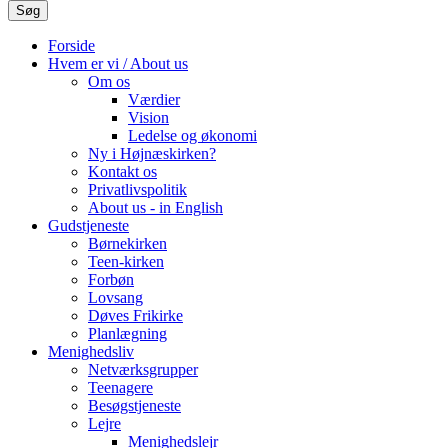
Forside
Hvem er vi / About us
Om os
Værdier
Vision
Ledelse og økonomi
Ny i Højnæskirken?
Kontakt os
Privatlivspolitik
About us - in English
Gudstjeneste
Børnekirken
Teen-kirken
Forbøn
Lovsang
Døves Frikirke
Planlægning
Menighedsliv
Netværksgrupper
Teenagere
Besøgstjeneste
Lejre
Menighedslejr