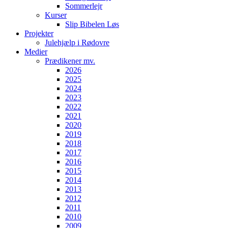
Sommerlejr
Kurser
Slip Bibelen Løs
Projekter
Julehjælp i Rødovre
Medier
Prædikener mv.
2026
2025
2024
2023
2022
2021
2020
2019
2018
2017
2016
2015
2014
2013
2012
2011
2010
2009