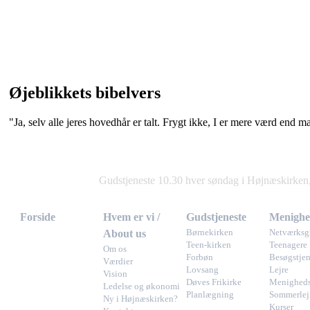
Øjeblikkets bibelvers
"Ja, selv alle jeres hovedhår er talt. Frygt ikke, I er mere værd end 
Gudstjeneste 10.30 hver søndag i Højnæskirke
Forside
Hvem er vi /
Gudstjeneste
Menighe
About us
Børnekirken
Netværksg
Teen-kirken
Teenagere
Om os
Forbøn
Besøgstjen
Værdier
Lovsang
Lejre
Vision
Døves Frikirke
Menigheds
Ledelse og økonomi
Planlægning
Sommerlej
Ny i Højnæskirken?
Kurser