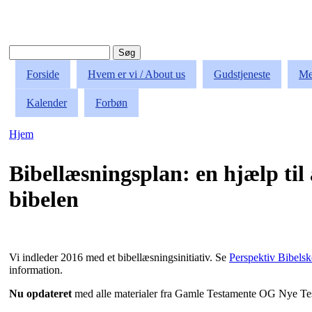
Søg
Søgefelt
Forside
Hvem er vi / About us
Gudstjeneste
Me
Kalender
Forbøn
Hjem
Du er her
Bibellæsningsplan: en hjælp til 
bibelen
Vi indleder 2016 med et bibellæsningsinitiativ. Se
Perspektiv Bibelsk
information.
Nu opdateret
med alle materialer fra Gamle Testamente OG Nye Te