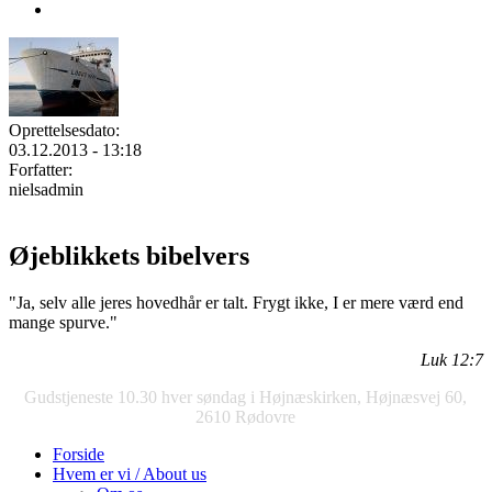
Oprettelsesdato:
03.12.2013 - 13:18
Forfatter:
nielsadmin
Øjeblikkets bibelvers
"Ja, selv alle jeres hovedhår er talt. Frygt ikke, I er mere værd end
mange spurve."
Luk 12:7
Gudstjeneste 10.30 hver søndag i Højnæskirken, Højnæsvej 60,
2610 Rødovre
Forside
Hvem er vi / About us