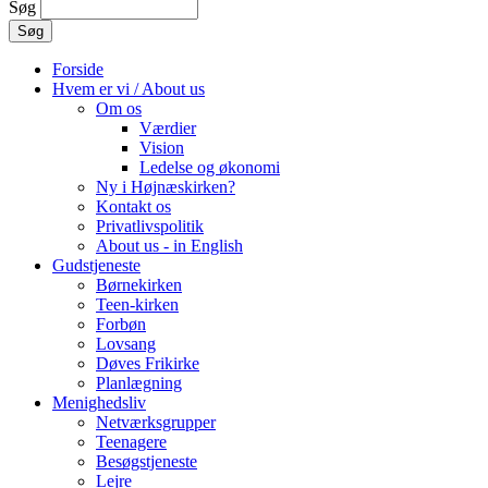
Søg
Forside
Hvem er vi / About us
Om os
Værdier
Vision
Ledelse og økonomi
Ny i Højnæskirken?
Kontakt os
Privatlivspolitik
About us - in English
Gudstjeneste
Børnekirken
Teen-kirken
Forbøn
Lovsang
Døves Frikirke
Planlægning
Menighedsliv
Netværksgrupper
Teenagere
Besøgstjeneste
Lejre