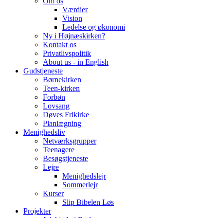
Om os
Værdier
Vision
Ledelse og økonomi
Ny i Højnæskirken?
Kontakt os
Privatlivspolitik
About us - in English
Gudstjeneste
Børnekirken
Teen-kirken
Forbøn
Lovsang
Døves Frikirke
Planlægning
Menighedsliv
Netværksgrupper
Teenagere
Besøgstjeneste
Lejre
Menighedslejr
Sommerlejr
Kurser
Slip Bibelen Løs
Projekter