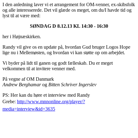
I den anledning laver vi et arrangement for OM-venner, ex-skibsfolk
og alle interesserede. Det vil glæde os meget, om du/I havde tid og
lyst til at være med:
SØNDAG D 8.12.13 KL 14:30 - 16:30
her i Højnæskirken.
Randy vil give os en update på, hvordan Gud bruger Logos Hope
lige nu i Mellemøsten, og hvordan vi kan støtte op om arbejdet.
Vi byder på lidt til ganen og godt fælleskab. Du er meget
velkommen til at invitere venner med.
På vegne af OM Danmark
Andrew Berghamar
og
Bitten Schriver Ingerslev
PS: Her kan du høre et interview med Randy
Grebe:
http://www.mnnonline.org/player/?
media=interview&id=3635