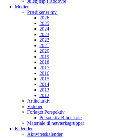
Julehjælp i Rødovre
Medier
Prædikener mv.
2026
2025
2024
2023
2022
2021
2020
2019
2018
2017
2016
2015
2014
2013
2012
Artikelarkiv
Videoer
Forlaget Perspektiv
Perspektiv Bibelskole
Materiale til netværksgrupper
Kalender
Aktivitetskalender