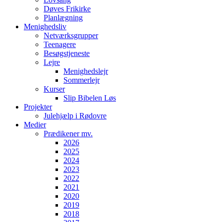
Døves Frikirke
Planlægning
Menighedsliv
Netværksgrupper
Teenagere
Besøgstjeneste
Lejre
Menighedslejr
Sommerlejr
Kurser
Slip Bibelen Løs
Projekter
Julehjælp i Rødovre
Medier
Prædikener mv.
2026
2025
2024
2023
2022
2021
2020
2019
2018