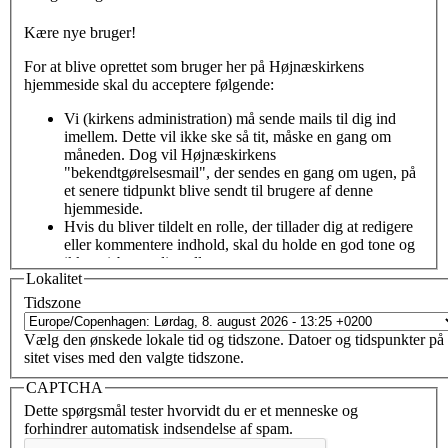
Kære nye bruger!
For at blive oprettet som bruger her på Højnæskirkens
hjemmeside skal du acceptere følgende:
Vi (kirkens administration) må sende mails til dig ind
imellem. Dette vil ikke ske så tit, måske en gang om
måneden. Dog vil Højnæskirkens
"bekendtgørelsesmail", der sendes en gang om ugen, på
et senere tidpunkt blive sendt til brugere af denne
hjemmeside.
Hvis du bliver tildelt en rolle, der tillader dig at redigere
eller kommentere indhold, skal du holde en god tone og
ikke misbruge din rolle.
Lokalitet
Det var bare det - velkommen!
Tidszone
Når du sætter kryds i feltet
Jeg accepterer betingelserne
og
Vælg den ønskede lokale tid og tidszone. Datoer og tidspunkter på
derefter klikker på
Opret konto
, bliver du oprettet som bruger.
sitet vises med den valgte tidszone.
Herefter vil vi godkende (eller afvise) din tilmelding, og tildele
dig en rolle på hjemmesiden.
CAPTCHA
Dette spørgsmål tester hvorvidt du er et menneske og
Jeg accepterer betingelserne
*
forhindrer automatisk indsendelse af spam.