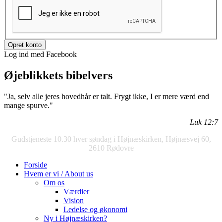
Log ind med Facebook
Øjeblikkets bibelvers
"Ja, selv alle jeres hovedhår er talt. Frygt ikke, I er mere værd end
mange spurve."
Luk 12:7
Gudstjeneste 10.30 hver søndag i Højnæskirken, Højnæsvej 60,
2610 Rødovre
Forside
Hvem er vi / About us
Om os
Værdier
Vision
Ledelse og økonomi
Ny i Højnæskirken?