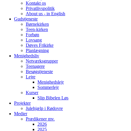
Kontakt os
Privatlivspolitik
About us - in English
Gudstjeneste
Børnekirken
Teen-kirken
Forbøn
Lovsang
Døves Frikirke
Planlægning
Menighedsliv
Netværksgrupper
Teenagere
Besøgstjeneste
Lejre
Menighedslejr
Sommerlejr
Kurser
Slip Bibelen Løs
Projekter
Julehjælp i Rødovre
Medier
Prædikener mv.
2026
2025