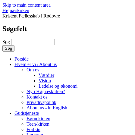
Skip to main content area
Højnæskirken
Kristent Fællesskab i Rødovre
Søgefelt
Søg
Forside
Hvem er vi / About us
Om os
Værdier
Vision
Ledelse og økonomi
Ny i Højnæskirken?
Kontakt os
Privatlivspolitik
About us - in English
Gudstjeneste
Børnekirken
Teen-kirken
Forbøn
Lovsang