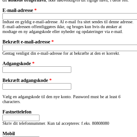
dit
ønskede brugernavn
, ikke nødvendigvis dit rigtige navn, i dette felt.
E-mail-adresse
*
Indtast en gyldig e-mail-adresse. Al e-mail fra sitet sendes til denne adresse.
E-mail-adressen offentliggøres ikke, og bruges kun hvis du ønsker at
modtage en ny adgangskode eller nyheder og opdateringer via e-mail.
Bekræft e-mail-adresse
*
Gentag venligst din e-mail-adresse for at bekræfte at den er korrekt.
Adgangskode
*
Bekræft adgangskode
*
Vælg en adgangskode til den nye konto. Password must be at least
6
characters.
Fastnettelefon
Skriv dit telefonnummer. Kun tal accepteres: f.eks. 80808080
Mobil