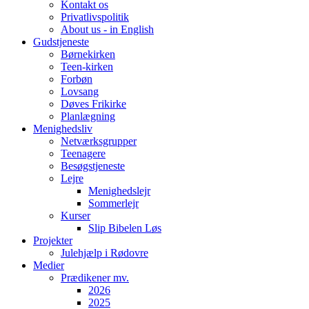
Kontakt os
Privatlivspolitik
About us - in English
Gudstjeneste
Børnekirken
Teen-kirken
Forbøn
Lovsang
Døves Frikirke
Planlægning
Menighedsliv
Netværksgrupper
Teenagere
Besøgstjeneste
Lejre
Menighedslejr
Sommerlejr
Kurser
Slip Bibelen Løs
Projekter
Julehjælp i Rødovre
Medier
Prædikener mv.
2026
2025