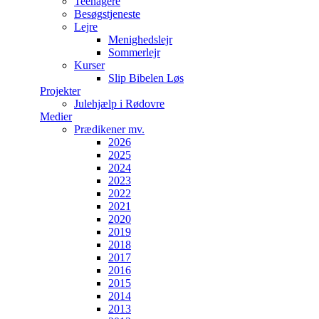
Teenagere
Besøgstjeneste
Lejre
Menighedslejr
Sommerlejr
Kurser
Slip Bibelen Løs
Projekter
Julehjælp i Rødovre
Medier
Prædikener mv.
2026
2025
2024
2023
2022
2021
2020
2019
2018
2017
2016
2015
2014
2013