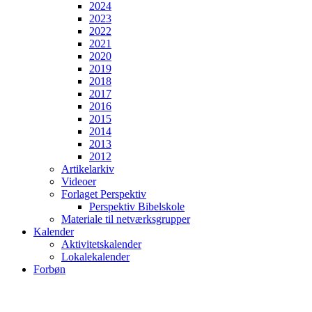
2024
2023
2022
2021
2020
2019
2018
2017
2016
2015
2014
2013
2012
Artikelarkiv
Videoer
Forlaget Perspektiv
Perspektiv Bibelskole
Materiale til netværksgrupper
Kalender
Aktivitetskalender
Lokalekalender
Forbøn