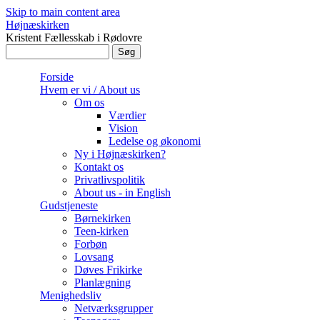
Skip to main content area
Højnæskirken
Kristent Fællesskab i Rødovre
Søg
Søgefelt
Forside
Hvem er vi / About us
Om os
Værdier
Vision
Ledelse og økonomi
Ny i Højnæskirken?
Kontakt os
Privatlivspolitik
About us - in English
Gudstjeneste
Børnekirken
Teen-kirken
Forbøn
Lovsang
Døves Frikirke
Planlægning
Menighedsliv
Netværksgrupper