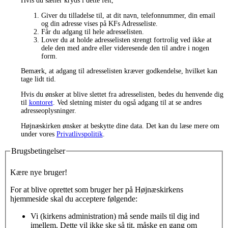
Hvis du sætter kryds i dette felt,
Giver du tilladelse til, at dit navn, telefonnummer, din email
og din adresse vises på KFs Adresseliste.
Får du adgang til hele adresselisten.
Lover du at holde adresselisten strengt fortrolig ved ikke at
dele den med andre eller videresende den til andre i nogen
form.
Bemærk, at adgang til adresselisten kræver godkendelse, hvilket kan
tage lidt tid.
Hvis du ønsker at blive slettet fra adresselisten, bedes du henvende dig
til
kontoret
. Ved sletning mister du også adgang til at se andres
adresseoplysninger.
Højnæskirken ønsker at beskytte dine data. Det kan du læse mere om
under vores
Privatlivspolitik
.
Brugsbetingelser
Kære nye bruger!
For at blive oprettet som bruger her på Højnæskirkens
hjemmeside skal du acceptere følgende:
Vi (kirkens administration) må sende mails til dig ind
imellem. Dette vil ikke ske så tit, måske en gang om