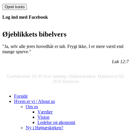
Log ind med Facebook
Øjeblikkets bibelvers
"Ja, selv alle jeres hovedhår er talt. Frygt ikke, I er mere værd end
mange spurve."
Luk 12:7
Gudstjeneste 10.30 hver søndag i Højnæskirken, Højnæsvej 60,
2610 Rødovre
Forside
Hvem er vi / About us
Om os
Værdier
Vision
Ledelse og økonomi
Ny i Højnæskirken?