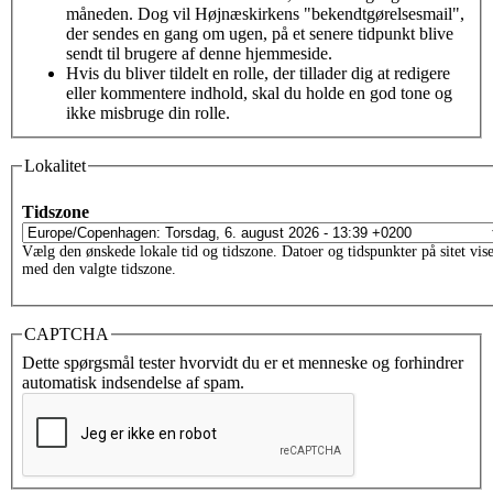
måneden. Dog vil Højnæskirkens "bekendtgørelsesmail",
der sendes en gang om ugen, på et senere tidpunkt blive
sendt til brugere af denne hjemmeside.
Hvis du bliver tildelt en rolle, der tillader dig at redigere
eller kommentere indhold, skal du holde en god tone og
ikke misbruge din rolle.
Det var bare det - velkommen!
Lokalitet
Når du sætter kryds i feltet
Jeg accepterer betingelserne
og
derefter klikker på
Opret konto
, bliver du oprettet som bruger.
Tidszone
Herefter vil vi godkende (eller afvise) din tilmelding, og tildele
dig en rolle på hjemmesiden.
Vælg den ønskede lokale tid og tidszone. Datoer og tidspunkter på sitet vis
med den valgte tidszone.
Jeg accepterer betingelserne
*
CAPTCHA
Dette spørgsmål tester hvorvidt du er et menneske og forhindrer
automatisk indsendelse af spam.