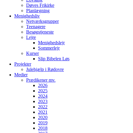
Døves Frikirke
Planlægning
Menighedsliv
Netværksgrupper
Teenagere
Besøgstjeneste
Lejre
Menighedslejr
Sommerlejr
Kurser
Slip Bibelen Løs
Projekter
Julehjælp i Rødovre
Medier
Prædikener mv.
2026
2025
2024
2023
2022
2021
2020
2019
2018