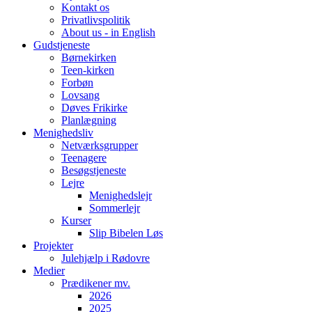
Kontakt os
Privatlivspolitik
About us - in English
Gudstjeneste
Børnekirken
Teen-kirken
Forbøn
Lovsang
Døves Frikirke
Planlægning
Menighedsliv
Netværksgrupper
Teenagere
Besøgstjeneste
Lejre
Menighedslejr
Sommerlejr
Kurser
Slip Bibelen Løs
Projekter
Julehjælp i Rødovre
Medier
Prædikener mv.
2026
2025