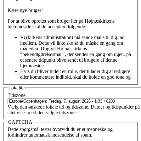
Kære nye bruger!
For at blive oprettet som bruger her på Højnæskirkens
hjemmeside skal du acceptere følgende:
Vi (kirkens administration) må sende mails til dig ind
imellem. Dette vil ikke ske så tit, måske en gang om
måneden. Dog vil Højnæskirkens
"bekendtgørelsesmail", der sendes en gang om ugen, på
et senere tidpunkt blive sendt til brugere af denne
hjemmeside.
Hvis du bliver tildelt en rolle, der tillader dig at redigere
eller kommentere indhold, skal du holde en god tone og
ikke misbruge din rolle.
Lokalitet
Det var bare det - velkommen!
Tidszone
Når du sætter kryds i feltet
Jeg accepterer betingelserne
og
Vælg den ønskede lokale tid og tidszone. Datoer og tidspunkter på
derefter klikker på
Opret konto
, bliver du oprettet som bruger.
sitet vises med den valgte tidszone.
Herefter vil vi godkende (eller afvise) din tilmelding, og tildele
dig en rolle på hjemmesiden.
CAPTCHA
Dette spørgsmål tester hvorvidt du er et menneske og
Jeg accepterer betingelserne
*
forhindrer automatisk indsendelse af spam.