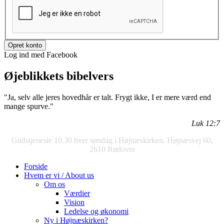
Log ind med Facebook
Øjeblikkets bibelvers
"Ja, selv alle jeres hovedhår er talt. Frygt ikke, I er mere værd end
mange spurve."
Luk 12:7
Gudstjeneste 10.30 hver søndag i Højnæskirken, Højnæsvej 60,
2610 Rødovre
Forside
Hvem er vi / About us
Om os
Værdier
Vision
Ledelse og økonomi
Ny i Højnæskirken?