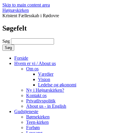
Skip to main content area
Højnæskirken
Kristent Fællesskab i Rødovre
Søgefelt
Søg
Forside
Hvem er vi / About us
Om os
Værdier
Vision
Ledelse og økonomi
Ny i Højnæskirken?
Kontakt os
Privatlivspolitik
About us - in English
Gudstjeneste
Børnekirken
Teen-kirken
Forbøn
Lovsang