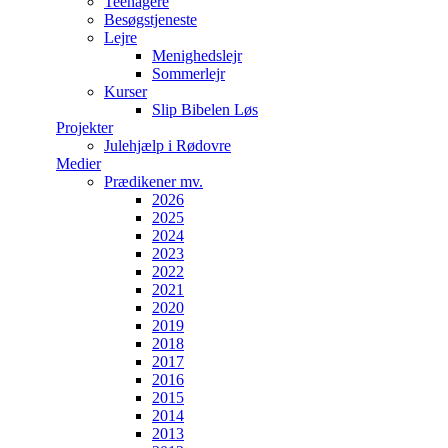
Teenagere
Besøgstjeneste
Lejre
Menighedslejr
Sommerlejr
Kurser
Slip Bibelen Løs
Projekter
Julehjælp i Rødovre
Medier
Prædikener mv.
2026
2025
2024
2023
2022
2021
2020
2019
2018
2017
2016
2015
2014
2013