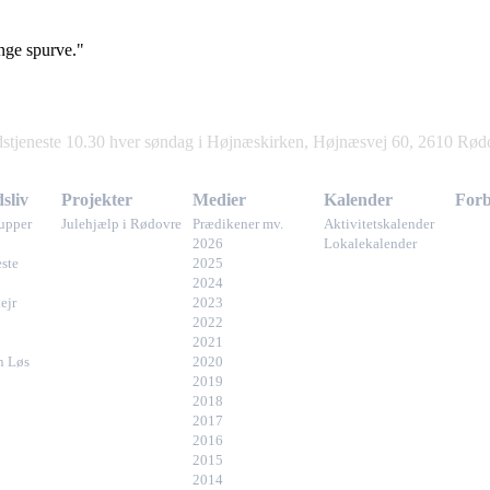
ange spurve."
stjeneste 10.30 hver søndag i Højnæskirken, Højnæsvej 60, 2610 Rød
sliv
Projekter
Medier
Kalender
For
upper
Julehjælp i Rødovre
Prædikener mv.
Aktivitetskalender
2026
Lokalekalender
ste
2025
2024
ejr
2023
2022
2021
n Løs
2020
2019
2018
2017
2016
2015
2014