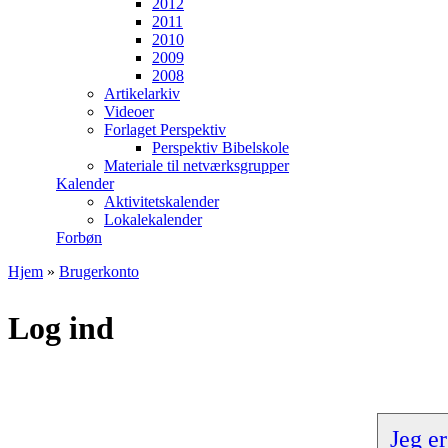
2012
2011
2010
2009
2008
Artikelarkiv
Videoer
Forlaget Perspektiv
Perspektiv Bibelskole
Materiale til netværksgrupper
Kalender
Aktivitetskalender
Lokalekalender
Forbøn
Hjem
»
Brugerkonto
Du er her
Log ind
Jeg er