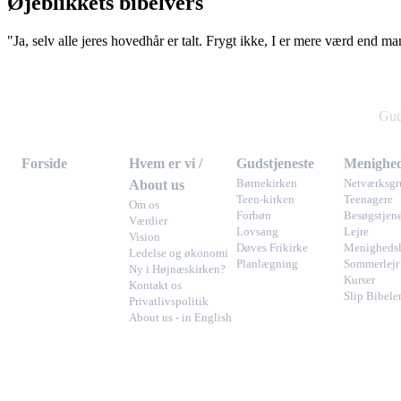
Øjeblikkets bibelvers
"Ja, selv alle jeres hovedhår er talt. Frygt ikke, I er mere værd end m
Gud
Forside
Hvem er vi /
Gudstjeneste
Menighed
About us
Børnekirken
Netværksgr
Teen-kirken
Teenagere
Om os
Forbøn
Besøgstjene
Værdier
Lovsang
Lejre
Vision
Døves Frikirke
Menighedsl
Ledelse og økonomi
Planlægning
Sommerlejr
Ny i Højnæskirken?
Kurser
Kontakt os
Slip Bibele
Privatlivspolitik
About us - in English