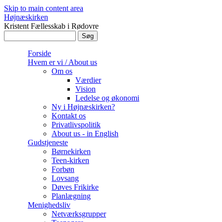
Skip to main content area
Højnæskirken
Kristent Fællesskab i Rødovre
Søg
Søgefelt
Forside
Hvem er vi / About us
Om os
Værdier
Vision
Ledelse og økonomi
Ny i Højnæskirken?
Kontakt os
Privatlivspolitik
About us - in English
Gudstjeneste
Børnekirken
Teen-kirken
Forbøn
Lovsang
Døves Frikirke
Planlægning
Menighedsliv
Netværksgrupper