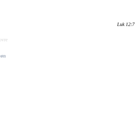
Luk 12:7
ovre
bøn